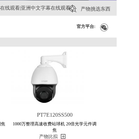
在线观看|亚洲中文字幕在线观看:
产物挑选东西
官方平台:
PT7E120SS500
调焦
1000万整理高速收费站球机 20倍光学元件调
焦
产物比拟