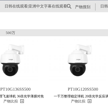
日韩在线观看|亚洲中文字幕在线观看:
日韩
产物搜刮
500万
PT10G136SS500
PT10G120SS500
整理飞速球机 36倍光学薄膜对焦
一千万整理稳定球机 20倍光学反应
产物比拟
产物比拟