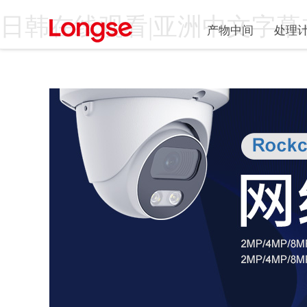
日韩在线观看|亚洲中文字幕
产物中间
处理